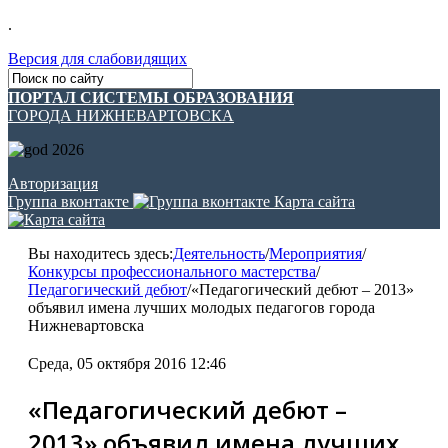
.
Версия для слабовидящих
ПОРТАЛ СИСТЕМЫ ОБРАЗОВАНИЯ
ГОРОДА НИЖНЕВАРТОВСКА
Авторизация
Группа вконтакте
Карта сайта
Вы находитесь здесь:
Деятельность
/
Мероприятия
/
Конкурсы профессионального мастерства
/
Педагогический дебют
/
«Педагогический дебют – 2013»
объявил имена лучших молодых педагогов города
Нижневартовска
Среда, 05 октября 2016 12:46
«Педагогический дебют –
2013» объявил имена лучших