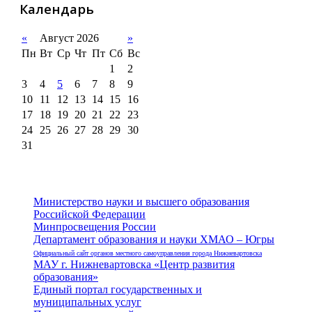
Календарь
«
Август 2026
»
Пн
Вт
Ср
Чт
Пт
Сб
Вс
1
2
3
4
5
6
7
8
9
10
11
12
13
14
15
16
17
18
19
20
21
22
23
24
25
26
27
28
29
30
31
Министерство науки и высшего образования
Российской Федерации
Минпросвещения России
Департамент образования и науки ХМАО – Югры
Официальный сайт органов местного самоуправления города Нижневартовска
МАУ г. Нижневартовска «Центр развития
образования»
Единый портал государственных и
муниципальных услуг