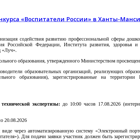
онкурса «Воспитатели России» в Ханты-Манс
анизация содействия развитию профессиональной сферы дошко
ия Российской Федерации, Института развития, здоровья и 
д «Луч».
кольного образования, утвержденного Министерством просвеще
ководители образовательных организаций, реализующих образ
ельного образования), зарегистрированные на территории
 технической экспертизы:
до
10:00 часов 17.08.2026
(интерн
по 20.08.2026
 виде через автоматизированную систему «Электронный портф
питателя»). Для подачи заявки участник должен быть зарегист