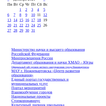
Пн
Вт
Ср
Чт
Пт
Сб
Вс
1
2
3
4
5
6
7
8
9
10
11
12
13
14
15
16
17
18
19
20
21
22
23
24
25
26
27
28
29
30
31
Министерство науки и высшего образования
Российской Федерации
Минпросвещения России
Департамент образования и науки ХМАО – Югры
Официальный сайт органов местного самоуправления города Нижневартовска
МАУ г. Нижневартовска «Центр развития
образования»
Единый портал государственных и
муниципальных услуг
Портал мероприятий
Взаимообучение городов
Национальные проекты
Стопкоронавирус
Культурный дневник школьника