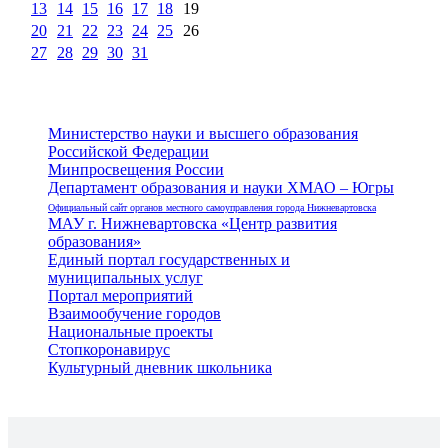
13
14
15
16
17
18
19
20
21
22
23
24
25
26
27
28
29
30
31
Министерство науки и высшего образования
Российской Федерации
Минпросвещения России
Департамент образования и науки ХМАО – Югры
Официальный сайт органов местного самоуправления города Нижневартовска
МАУ г. Нижневартовска «Центр развития
образования»
Единый портал государственных и
муниципальных услуг
Портал мероприятий
Взаимообучение городов
Национальные проекты
Стопкоронавирус
Культурный дневник школьника