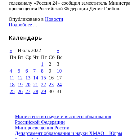
телеканалу «Россия 24» сообщил заместитель Министра
просвещения Российской Федерации Денис Грибов.
Опубликовано в
Новости
Подробнее ...
Календарь
«
Июль 2022
»
Пн
Вт
Ср
Чт
Пт
Сб
Вс
1
2
3
4
5
6
7
8
9
10
11
12
13
14
15
16
17
18
19
20
21
22
23
24
25
26
27
28
29
30
31
Министерство науки и высшего образования
Российской Федерации
Минпросвещения России
Департамент образования и науки ХМАО – Югры