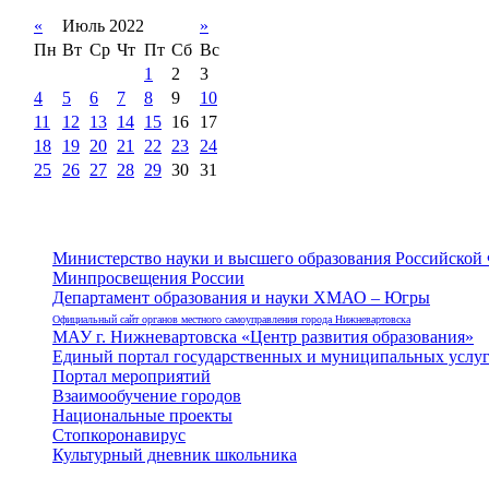
«
Июль 2022
»
Пн
Вт
Ср
Чт
Пт
Сб
Вс
1
2
3
4
5
6
7
8
9
10
11
12
13
14
15
16
17
18
19
20
21
22
23
24
25
26
27
28
29
30
31
Министерство науки и высшего образования Российской
Минпросвещения России
Департамент образования и науки ХМАО – Югры
Официальный сайт органов местного самоуправления города Нижневартовска
МАУ г. Нижневартовска «Центр развития образования»
Единый портал государственных и муниципальных услу
Портал мероприятий
Взаимообучение городов
Национальные проекты
Стопкоронавирус
Культурный дневник школьника