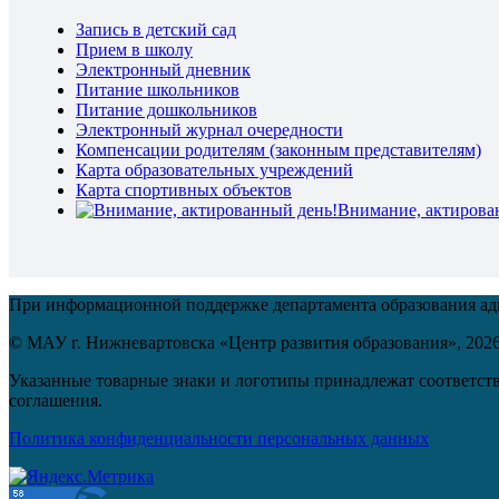
Запись в детский сад
Прием в школу
Электронный дневник
Питание школьников
Питание дошкольников
Электронный журнал очередности
Компенсации родителям (законным представителям)
Карта образовательных учреждений
Карта спортивных объектов
Внимание, актирова
При информационной поддержке департамента образования а
© МАУ г. Нижневартовска «Центр развития образования»,
202
Указанные товарные знаки и логотипы принадлежат соответств
соглашения.
Политика конфиденциальности персональных данных