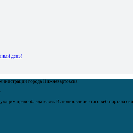
нный день!
дминистрации города Нижневартовска
6
ующим правообладателям. Использование этого веб-портала сви