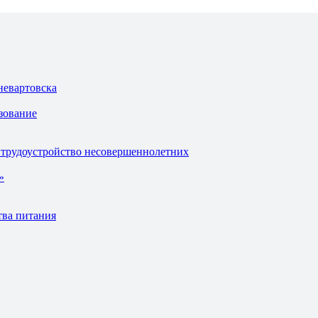
невартовска
зование
 трудоустройство несовершеннолетних
»
тва питания