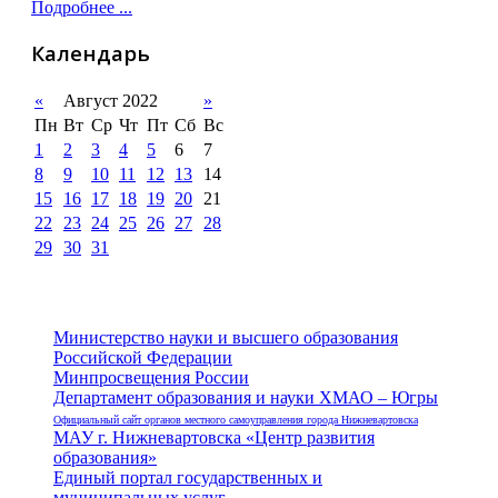
Подробнее ...
Календарь
«
Август 2022
»
Пн
Вт
Ср
Чт
Пт
Сб
Вс
1
2
3
4
5
6
7
8
9
10
11
12
13
14
15
16
17
18
19
20
21
22
23
24
25
26
27
28
29
30
31
Министерство науки и высшего образования
Российской Федерации
Минпросвещения России
Департамент образования и науки ХМАО – Югры
Официальный сайт органов местного самоуправления города Нижневартовска
МАУ г. Нижневартовска «Центр развития
образования»
Единый портал государственных и
муниципальных услуг