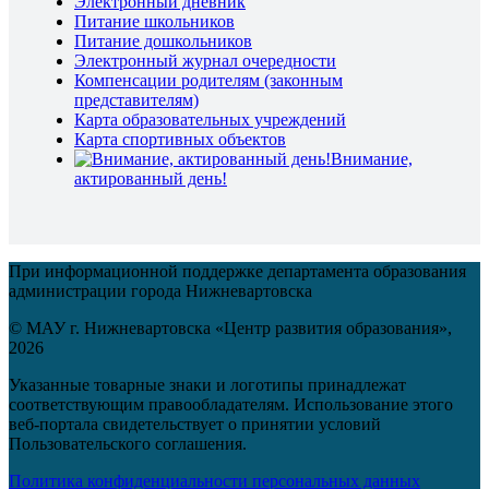
Электронный дневник
Питание школьников
Питание дошкольников
Электронный журнал очередности
Компенсации родителям (законным
представителям)
Карта образовательных учреждений
Карта спортивных объектов
Внимание,
актированный день!
При информационной поддержке департамента образования
администрации города Нижневартовска
© МАУ г. Нижневартовска «Центр развития образования»,
2026
Указанные товарные знаки и логотипы принадлежат
соответствующим правообладателям. Использование этого
веб-портала свидетельствует о принятии условий
Пользовательского соглашения.
Политика конфиденциальности персональных данных