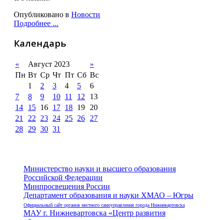
Опубликовано в
Новости
Подробнее ...
Календарь
«
Август 2023
»
Пн
Вт
Ср
Чт
Пт
Сб
Вс
1
2
3
4
5
6
7
8
9
10
11
12
13
14
15
16
17
18
19
20
21
22
23
24
25
26
27
28
29
30
31
Министерство науки и высшего образования
Российской Федерации
Минпросвещения России
Департамент образования и науки ХМАО – Югры
Официальный сайт органов местного самоуправления города Нижневартовска
МАУ г. Нижневартовска «Центр развития