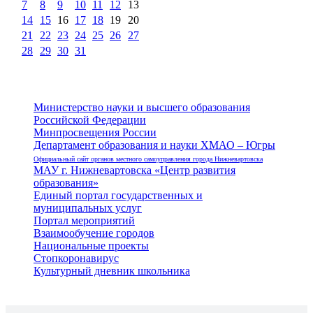
7
8
9
10
11
12
13
14
15
16
17
18
19
20
21
22
23
24
25
26
27
28
29
30
31
Министерство науки и высшего образования
Российской Федерации
Минпросвещения России
Департамент образования и науки ХМАО – Югры
Официальный сайт органов местного самоуправления города Нижневартовска
МАУ г. Нижневартовска «Центр развития
образования»
Единый портал государственных и
муниципальных услуг
Портал мероприятий
Взаимообучение городов
Национальные проекты
Стопкоронавирус
Культурный дневник школьника