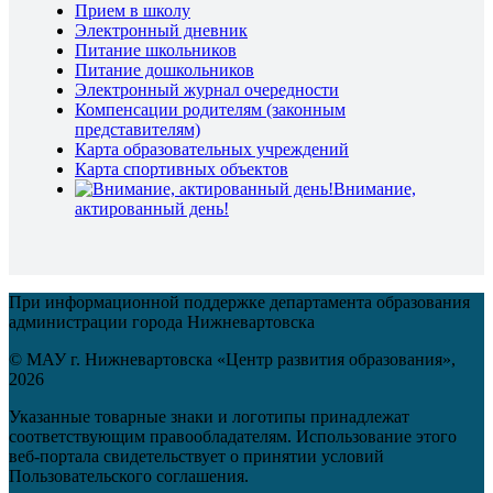
Прием в школу
Электронный дневник
Питание школьников
Питание дошкольников
Электронный журнал очередности
Компенсации родителям (законным
представителям)
Карта образовательных учреждений
Карта спортивных объектов
Внимание,
актированный день!
При информационной поддержке департамента образования
администрации города Нижневартовска
© МАУ г. Нижневартовска «Центр развития образования»,
2026
Указанные товарные знаки и логотипы принадлежат
соответствующим правообладателям. Использование этого
веб-портала свидетельствует о принятии условий
Пользовательского соглашения.