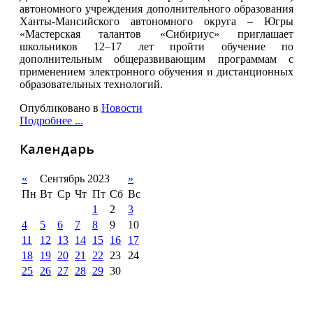
автономного учреждения дополнительного образования
Ханты-Мансийского автономного округа – Югры
«Мастерская талантов «Сибириус» приглашает
школьников 12–17 лет пройти обучение по
дополнительным общеразвивающим программам с
применением электронного обучения и дистанционных
образовательных технологий.
Опубликовано в
Новости
Подробнее ...
Календарь
«
Сентябрь 2023
»
Пн
Вт
Ср
Чт
Пт
Сб
Вс
1
2
3
4
5
6
7
8
9
10
11
12
13
14
15
16
17
18
19
20
21
22
23
24
25
26
27
28
29
30