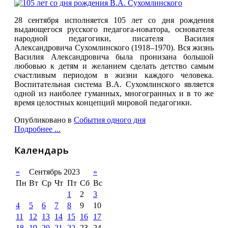
28 сентября исполняется 105 лет со дня рождения
выдающегося русского педагога-новатора, основателя
народной педагогики, писателя Василия
Александровича Сухомлинского (1918–1970). Вся
жизнь
Василия Александровича была пронизана большой
любовью к детям и желанием сделать детство самым
счастливым периодом в жизни каждого человека.
Воспитательная система В.А. Сухомлинского является
одной из наиболее гуманных, многогранных и в то же
время целостных концепций мировой педагогики.
Опубликовано в
События одного дня
Подробнее ...
Календарь
«
Сентябрь 2023
»
Пн
Вт
Ср
Чт
Пт
Сб
Вс
1
2
3
4
5
6
7
8
9
10
11
12
13
14
15
16
17
18
19
20
21
22
23
24