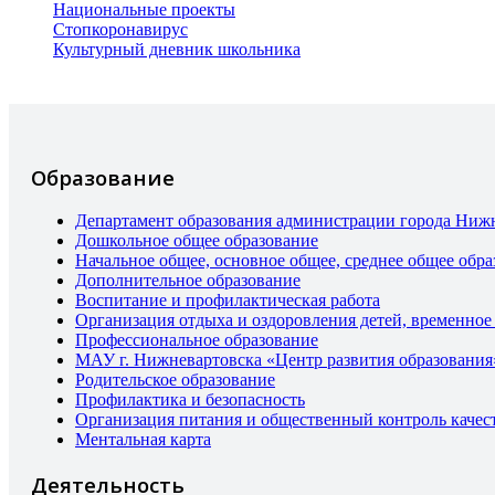
Национальные проекты
Стопкоронавирус
Культурный дневник школьника
Образование
Департамент образования администрации города Ниж
Дошкольное общее образование
Начальное общее, основное общее, среднее общее обра
Дополнительное образование
Воспитание и профилактическая работа
Организация отдыха и оздоровления детей, временное
Профессиональное образование
МАУ г. Нижневартовска «Центр развития образования
Родительское образование
Профилактика и безопасность
Организация питания и общественный контроль качес
Ментальная карта
Деятельность