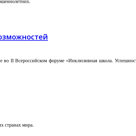
ршеннолетних.
возможностей
е во II Всероссийском форуме «Инклюзивная школа. Успешност
их странах мира.