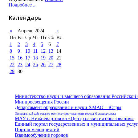
Подробнее ...
Календарь
«
Апрель 2024
»
Пн
Вт
Ср
Чт
Пт
Сб
Вс
1
2
3
4
5
6
7
8
9
10
11
12
13
14
15
16
17
18
19
20
21
22
23
24
25
26
27
28
29
30
Министерство науки и высшего образования Российской
Минпросвещения России
Департамент образования и науки ХМАО – Югры
Официальный сайт органов местного самоуправления города Нижневартовска
МАУ г. Нижневартовска «Центр развития образования»
Единый портал государственных и муниципальных услу
Портал мероприятий
Взаимообучение городов