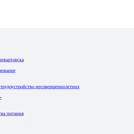
невартовска
зование
 трудоустройство несовершеннолетних
»
тва питания