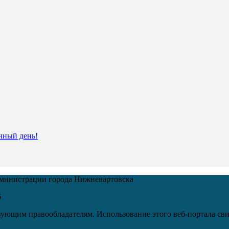
нный день!
дминистрации города Нижневартовска
6
ующим правообладателям. Использование этого веб-портала сви