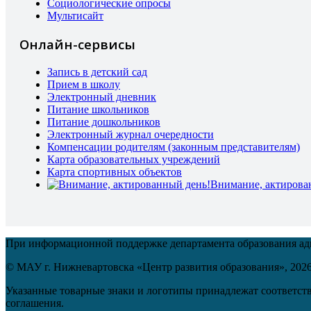
Социологические опросы
Мультисайт
Онлайн-сервисы
Запись в детский сад
Прием в школу
Электронный дневник
Питание школьников
Питание дошкольников
Электронный журнал очередности
Компенсации родителям (законным представителям)
Карта образовательных учреждений
Карта спортивных объектов
Внимание, актирова
При информационной поддержке департамента образования а
© МАУ г. Нижневартовска «Центр развития образования»,
202
Указанные товарные знаки и логотипы принадлежат соответств
соглашения.