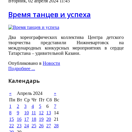
Вторник, 02 апреля 2024 11:45
Время танцев и успеха
Два хореографических коллектива Центра детского
творчества представили Нижневартовск на
международных конкурсных мероприятиях в сердце
Татарстана – удивительной Казани.
Опубликовано в
Новости
Подробнее ...
Календарь
«
Апрель 2024
»
Пн
Вт
Ср
Чт
Пт
Сб
Вс
1
2
3
4
5
6
7
8
9
10
11
12
13
14
15
16
17
18
19
20
21
22
23
24
25
26
27
28