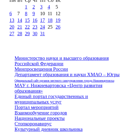
Пн
Вт
Ср
Чт
Пт
Сб
Вс
1
2
3
4
5
6
7
8
9
10
11
12
13
14
15
16
17
18
19
20
21
22
23
24
25
26
27
28
29
30
31
Министерство науки и высшего образования
Российской Федерации
Минпросвещения России
Департамент образования и науки ХМАО – Югры
Официальный сайт органов местного самоуправления города Нижневартовска
МАУ г. Нижневартовска «Центр развития
образования»
Единый портал государственных и
муниципальных услуг
Портал мероприятий
Взаимообучение городов
Национальные проекты
Стопкоронавирус
Культурный дневник школьника