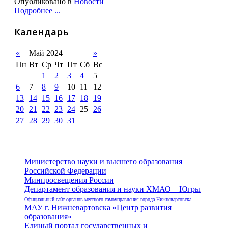
Опубликовано в
Новости
Подробнее ...
Календарь
«
Май 2024
»
Пн
Вт
Ср
Чт
Пт
Сб
Вс
1
2
3
4
5
6
7
8
9
10
11
12
13
14
15
16
17
18
19
20
21
22
23
24
25
26
27
28
29
30
31
Министерство науки и высшего образования
Российской Федерации
Минпросвещения России
Департамент образования и науки ХМАО – Югры
Официальный сайт органов местного самоуправления города Нижневартовска
МАУ г. Нижневартовска «Центр развития
образования»
Единый портал государственных и