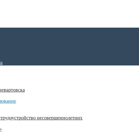
невартовска
зование
 трудоустройство несовершеннолетних
»