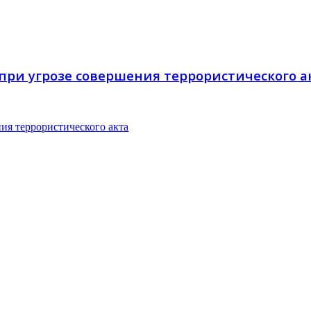
ри угрозе совершения террористического а
ия террористического акта