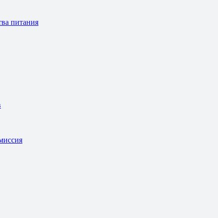
тва питания
в
омиссия