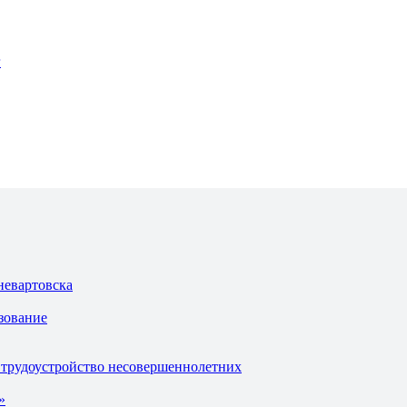
г
невартовска
зование
 трудоустройство несовершеннолетних
»