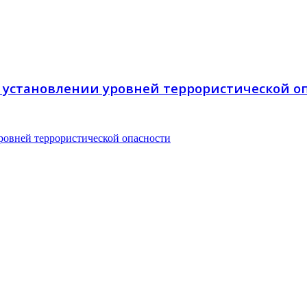
 установлении уровней террористической о
овней террористической опасности