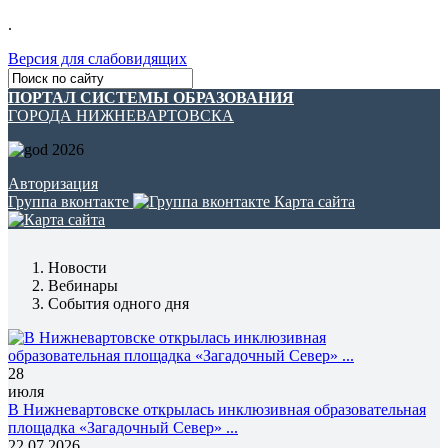
.
Версия для слабовидящих
ПОРТАЛ СИСТЕМЫ ОБРАЗОВАНИЯ
ГОРОДА НИЖНЕВАРТОВСКА
Авторизация
Группа вконтакте
Карта сайта
Новости
Вебинары
События одного дня
28
июля
В Нижневартовске открылась инклюзивная образовательная
площадка «Загадочный Север» ...
22.07.2026