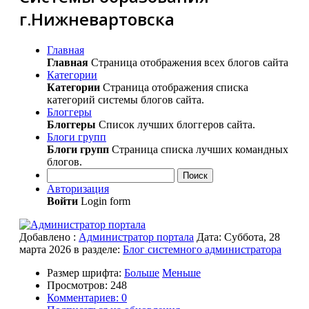
г.Нижневартовска
Главная
Главная
Страница отображения всех блогов сайта
Категории
Категории
Страница отображения списка
категорий системы блогов сайта.
Блоггеры
Блоггеры
Список лучших блоггеров сайта.
Блоги групп
Блоги групп
Страница списка лучших командных
блогов.
Поиск
Авторизация
Войти
Login form
Добавлено
:
Администратор портала
Дата:
Суббота, 28
марта 2026
в разделе:
Блог системного администратора
Размер шрифта:
Больше
Меньше
Просмотров: 248
Комментариев: 0