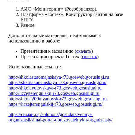
АИС «Мониторинг» (Рособрнадзор).
Платформа «Гостех». Конструктор сайтов на базе
ЕПГУ.
Разное.
Дополнительные материалы, необходимые к
использованию в работе:
Презентация к заседанию (
скачать
)
Презентация проекта Гостех (
скачать
)
Использованные ссылки:
http://shkolastaromajnskaya-r73.gosweb.gosuslugi.ru
https://shkolakarsunskaya-r73.gosweb.gosuslugi.ru/
http://shkolayulovskaya-r73.gosweb.gosuslugi.ru
http://liczejterengulskij-r73.gosweb.gosuslugi.ru
http://shkola200ulyanovsk-r73.gosweb.gosuslugi.ru
https://liczejterengulskij-r73.gosweb.gosuslugi.ru/
https://симай.рф/solutions/gosudarstvennye-
organizatsii/simai-portal-obrazovatelnykh-organizatsiy/