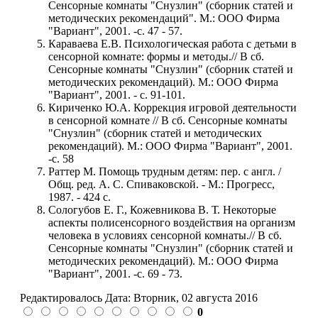
Сенсорные комнаты "Снузлин" (сборник статей и
методических рекомендаций". М.: ООО Фирма
"Вариант", 2001. -с. 47 - 57.
Караваева Е.В. Психологическая работа с детьми в
сенсорной комнате: формы и методы.// В сб.
Сенсорные комнаты "Снузлин" (сборник статей и
методических рекомендаций). М.: ООО Фирма
"Вариант", 2001. - с. 91-101.
Кириченко Ю.А. Коррекция игровой деятельности
в сенсорной комнате // В сб. Сенсорные комнаты
"Снузлин" (сборник статей и методических
рекомендаций). М.: ООО Фирма "Вариант", 2001.
-с. 58
Раттер М. Помощь трудным детям: пер. с англ. /
Общ. ред. А. С. Спиваковской. - М.: Прогресс,
1987. - 424 с.
Сологубов Е. Г., Кожевникова В. Т. Некоторые
аспекты полисенсорного воздействия на организм
человека в условиях сенсорной комнаты.// В сб.
Сенсорные комнаты "Снузлин" (сборник статей и
методических рекомендаций). М.: ООО Фирма
"Вариант", 2001. -с. 69 - 73.
Редактировалось Дата:
Вторник, 02 августа 2016
0