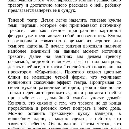
тревогу и достаточно много рассказав о ней, ребенку
предлагается запереть ее в сундук.
Теневой театр. Детям легче наделить теневые куклы
теми чертами, которые они приписывают источнику
тревоги, так как темное пространство картонной
фигуры уже представляет собой неизвестность. Куклы
изготавливали совместно с детьми из черного или
темного картона. В начале занятия выясняли наличие
наиболее значимый на данный момент источник
тревоги. Далее на занятиях мы делаем тревогу
осязаемой, видимой и можем, взяв ее под контроль,
делать с ней все, что хотим. Теневой театр подсвечивала
проектором «Жар-птица». Проектор создает цветные
блики не имеющие четкой формы, что усиливает
волшебный сказочный эффект театра. Проигрывая со
своей куклой различные истории, ребята обычно не
только перестают тревожиться, но и роднятся с ней и
при выборе ее дальнейшей судьбы уносят домой.
Конечно, это связано с тем, что тревога не до конца
проработана и ребенок хочет поиграть в него дома.
Можно оставить тревожную куклу взаперти, в
волшебном ларце, а можно сделать с ней то, что
захочется ребенку. Очень важно в этом методе, что
ребенок не только материализует свою тревогу, но и