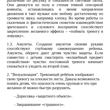
различные по рисунку и тональности световые пятна.
Они движутся по полу и стенам темной сенсорной
комнаты, останавливаясь и меняя направление
движения в такт музыке или любому достаточному по
громкости звуку, например хлопку. Во время работы со
сказочным и фантастическим сюжетом взаимодействие
зрительного и слухового восприятия способствует
закреплению желаемого эффекта – «поймать тревогу в
ловушку».
1.3. Амулеты. Создание амулетов своими руками
способствуют глубокому самовнушению ребенка.
Амулеты, обереги дают детям чувство защиты. Если
совместно с детьми смастерить «волшебный предмет
спокойствия» чувство постоянной тревоги начинает
снижаться и уходить на второй план.
2. "Визуализация". Тревожный ребёнок изображает
свою тревогу на плоскости листа. Давала возможность
понять детям, что опасность очень хрупкая и что при
желании её можно быстро разрушить.
- Дорисовка «защитного объекта».
- Закрашивание «страшного».