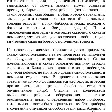
Интерактивная среда, предложенная психологом, в
зависимости от сюжета занятия, может создавать
преграды, барьеры на пути ребенка (остров злости –
сухой бассейн, горы обиды – пуфик-кресло с гранулами,
замок грусти и печали – фонтан водный настольный,
водопад радости – пучок фиброоптических волокон с
боковым свечением «Звездный дождь»). Прием
«преодоления преграды» в контексте сказочного сюжета
помогает детям развить чувство смелости, мобилизирует
внутренние силы на борьбу с источником тревоги.
На некоторых занятиях, предлагала детям придумать
сказку самостоятельно, а затем проиграть ее, используя
то оборудование, которое им понадобиться. Сказка
должна включать в сюжет основную причину детской
тревожности. Каждая сказка должна в конце побеждать
зло, если ребенок не мог этого сделать самостоятельно, я
помогала ему в этом. В процессе противостояния
тревоги, не должно формироваться жестокость, агрессия
против источника тревоги (особенно, если это
одушевленное лицо). Следила за количеством
выбранного ребенком оборудования, а также
рекомендовала детям определенный набор приборов,
которыми они могли бы завершить сказку. Эти приборы
в сочетании с музыкой способствовали расслаблению и