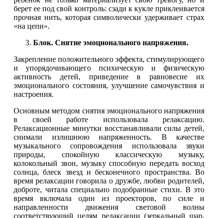
берет ее под свой контроль: сзади к кукле приклеивается
прочная нить, которая символически удерживает страх
«на цепи».
Блок. Снятие эмоционального напряжения.
Закрепление положительного эффекта, стимулирующего
и упорядочивающего психическую и физическую
активность детей, приведение в равновесие их
эмоционального состояния, улучшение самочувствия и
настроения.
Основным методом снятия эмоционального напряжения
в своей работе использовала релаксацию.
Релаксационные минутки восстанавливали силы детей,
снимали излишнюю напряженность. В качестве
музыкального сопровождения использовала звуки
природы, спокойную классическую музыку,
колокольный звон, музыку способную передать восход
солнца, блеск звезд и бесконечного пространства. Во
время релаксации говорила о дружбе, любви родителей,
доброте, читала специально подобранные стихи. В это
время включала один из проекторов, по силе и
направленности движения световой волны
соответствующий целям релаксации (зеркальный шар,