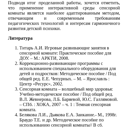
Подводя итог проделанной работы, хочется отметить,
что применение интерактивной среды сенсорной
комнаты является наиболее адаптированным методом,
отвечающим и современным требованиям
педагогических технологий и интересам гармоничного
развития детской психики.
Литература
Титарь А.И. Игровые развивающие занятия в
сенсорной комнате: Практическое пособие для
ДОУ. – М.: АРКТИ, 2008.
Коррекционно-развивающие программы с
использованием специального оборудования для
детей и подростков: Методическое пособие / Под
общей ред. Е.Е. Чепурных. – М. – Ярославль :
Центр «Ресурс», 2002.
Сенсорная комната – волшебный мир здоровья:
Учебно-методическое пособие / Под общей ред.
В.Л. Жевнерова, Л.Б. Баряевой, Ю.С. Галлямовой.
– СПб. : ХОКА, 2007 – ч. 1 : Темная сенсорная
комната.
Белякова Л.И., Дьякова Е.А. Заикание.- М., 1998г.
Браудо Т.Е. и др. Методическое пособие по
использованию сенсорной комнаты// В сб.