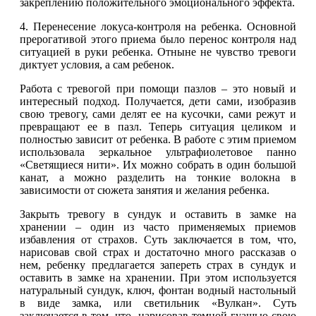
закреплению положительного эмоционального эффекта.
4. Перенесение локуса-контроля на ребенка. Основной
прерогативой этого приема было перенос контроля над
ситуацией в руки ребенка. Отныне не чувство тревоги
диктует условия, а сам ребенок.
Работа с тревогой при помощи пазлов – это новый и
интересный подход. Получается, дети сами, изобразив
свою тревогу, сами делят ее на кусочки, сами режут и
превращают ее в пазл. Теперь ситуация целиком и
полностью зависит от ребенка. В работе с этим приемом
использовала зеркальное ультрафиолетовое панно
«Светящиеся нити». Их можно собрать в один большой
канат, а можно разделить на тонкие волокна в
зависимости от сюжета занятия и желания ребенка.
Закрыть тревогу в сундук и оставить в замке на
хранении – один из часто применяемых приемов
избавления от страхов. Суть заключается в том, что,
нарисовав свой страх и достаточно много рассказав о
нем, ребенку предлагается запереть страх в сундук и
оставить в замке на хранении. При этом используется
натуральный сундук, ключ, фонтан водный настольный
в виде замка, или светильник «Вулкан». Суть
заключается в том, что, нарисовав темной гуашью свою