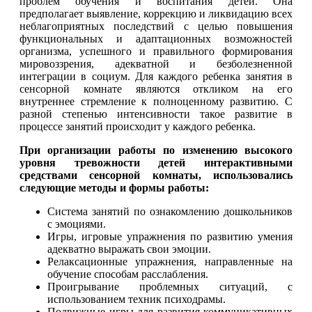
проблем обучения и воспитания детей. Она
предполагает выявление, коррекцию и ликвидацию всех
неблагоприятных по­следствий с целью повышения
функциональных и адаптационных возможностей
организма, успешного и правильного формирова­ния
мировоззрения, адекватной и безболезненной
интеграции в социум. Для каждого ребенка занятия в
сенсорной комнате являются откликом на его
внутреннее стремление к полноценному разви­тию. С
разной степенью интенсивности такое развитие в
процессе занятий происходит у каждого ребенка.
При организации работы по изменению высокого
уровня тревожности детей интерактивными
средствами сенсорной комнаты, использовались
следующие методы и формы работы:
Система занятий по ознакомлению дошкольников
с эмоциями.
Игры, игровые упражнения по развитию умения
адекватно выражать свои эмоции.
Релаксационные упражнения, направленные на
обучение способам расслабления.
Проигрывание проблемных ситуаций, с
использованием техник психодрамы.
Подвижные игры для развития коммуникативных