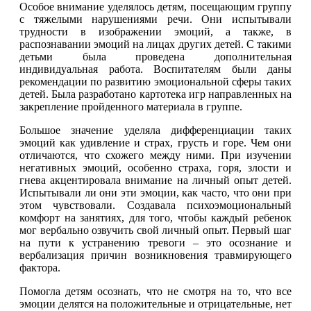
Особое внимание уделялось детям, посещающим группу
с тяжелыми нарушениями речи. Они испытывали
трудности в изображении эмоций, а также, в
распознавании эмоций на лицах других детей. С такими
детьми была проведена дополнительная
индивидуальная работа. Воспитателям были даны
рекомендации по развитию эмоциональной сферы таких
детей. Была разработано картотека игр направленных на
закрепление пройденного материала в группе.
Большое значение уделяла дифференциации таких
эмоций как удивление и страх, грусть и горе. Чем они
отличаются, что схожего между ними. При изучении
негативных эмоций, особенно страха, горя, злости и
гнева акцентировала внимание на личный опыт детей.
Испытывали ли они эти эмоции, как часто, что они при
этом чувствовали. Создавала психоэмоциональный
комфорт на занятиях, для того, чтобы каждый ребенок
мог вербально озвучить свой личный опыт. Первый шаг
на пути к устранению тревоги – это осознание и
вербализация причин возникновения травмирующего
фактора.
Помогла детям осознать, что не смотря на то, что все
эмоции делятся на положительные и отрицательные, нет