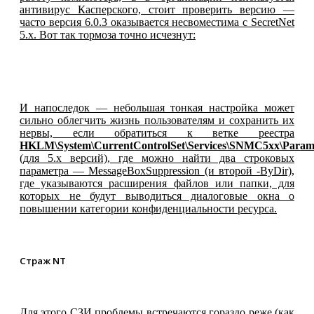
антивирус Касперского, стоит проверить версию —
часто версия 6.0.3 оказывается несвоместима с SecretNet
5.x. Вот так тормоза точно исчезнут:
И напоследок — небольшая тонкая настройка может
сильно облегчить жизнь пользователям и сохранить их
нервы, если обратиться к ветке реестра
HKLM\System\CurrentControlSet\Services\SNMC5xx\Param
(для 5.х версий), где можно найти два строковых
параметра — MessageBoxSuppression (и второй -ByDir),
где указываются расширения файлов или папки, для
которых не будут выводиться диалоговые окна о
повышении категории конфиденциальности ресурса.
Страж NT
Для этого СЗИ проблемы встречаются гораздо реже (как