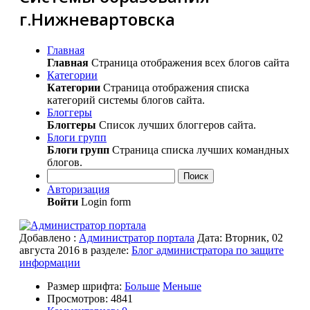
г.Нижневартовска
Главная
Главная
Страница отображения всех блогов сайта
Категории
Категории
Страница отображения списка
категорий системы блогов сайта.
Блоггеры
Блоггеры
Список лучших блоггеров сайта.
Блоги групп
Блоги групп
Страница списка лучших командных
блогов.
Поиск
Авторизация
Войти
Login form
Добавлено
:
Администратор портала
Дата:
Вторник, 02
августа 2016
в разделе:
Блог администратора по защите
информации
Размер шрифта:
Больше
Меньше
Просмотров: 4841