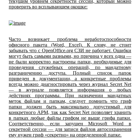
текущим уровнем секретности сессии, который можно
проверить во всплывающем окошке:
Часто возникает проблема неработоспособности
офисного пакета (Word, Excel). К слову, не стоит
забывать что с OpenOffice.org СЗИ не работает. Ошибки
могут быть самыми разными, но причина у всех одна —
не были корректно настроены папки, необходимые для
проведения служебных операций, по мандатному
разграничению доступа. Полный список папок
приведен в документации, а конкретные проблемы
всегда можно диагностировать через журнал Secret Net
— в журнале появляется информация о любых
действиях программы. При назначении мандатных
меток файлам и папкам, следует помнить что гриф
папки должен быть максимально допустимый для
конкретного АРМ, так как Secret Net позволяет хранить
в папках любые файлы грифом
не выше грифа папки.
Соответственно, если запущен Microsoft Word в
секретной сессии — для записи файлов автосохранения
ему нужен гриф «секретно» на определенной папке.