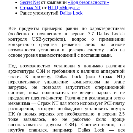
Secret Net
от компании
«Код безопасности»
Страж NT
от
НПЦ «Модуль»
Ранее упомянутый
Dallas Lock
Все продукты примерно равны по характеристикам
(особенно с появлением в версии 7.7 Dallas Lock'а
контроля USB-устройств), вопрос о применении
конкретного средства решается либо на основе
возможности установки в целевую систему, либо на
основе уровня взаимоотношений с поставщиками.
Под возможностью установки я понимаю различия
архитектуры СЗИ и требования к наличию аппаратной
части. К примеру, Dallas Lock (или Страж NT)
перехватывают управление компьютером на этапе
загрузки, не позволяя запуститься операционной
системе, пока пользователь не введет пароль и не
предъявит идентификатор. Различие в реализации этого
механизма — Страж NT для этого использует PCI-плату
расширения, которую необходимо установить внутрь
ПК (в новых версиях это необязательно, в версии 2.5
тоже заявлялось, но не работало было проще
воспользоваться другим СЗИ). Соответственно, на
ноутбук ставился, например, Dallas Lock — вся