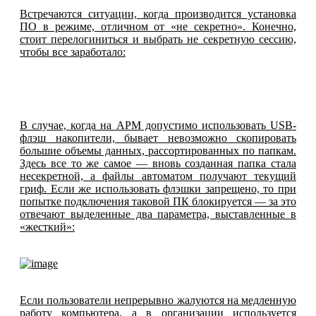
Встречаются ситуации, когда производится установка
ПО в режиме, отличном от «не секретно». Конечно,
стоит перелогиниться и выбрать не секретную сессию,
чтобы все заработало:
В случае, когда на АРМ допустимо использовать USB-
флэш накопители, бывает невозможно скопировать
большие объемы данных, рассортированных по папкам.
Здесь все то же самое — вновь созданная папка стала
несекретной, а файлы автоматом получают текущий
гриф. Если же использовать флэшки запрещено, то при
попытке подключения таковой ПК блокируется — за это
отвечают выделенные два параметра, выставленные в
«жесткий»:
Если пользователи непрерывно жалуются на медленную
работу компьютера, а в организации используется