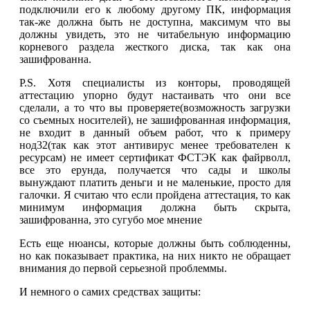
подключили его к любому другому ПК, информация
так-же должна быть не доступна, максимум что вы
должны увидеть, это не читабельную информацию
корневого раздела жесткого диска, так как она
зашифрованна.
P.S. Хотя специалисты из конторы, проводящей
аттестацию упорно будут настаивать что они все
сделали, а то что вы проверяете(возможность загрузки
со съемных носителей), не зашифрованная информация,
не входит в данный объем работ, что к примеру
нод32(так как этот антивирус менее требователен к
ресурсам) не имеет сертификат ФСТЭК как файрволл,
все это ерунда, получается что сады и школы
вынуждают платить деньги и не маленькие, просто для
галочки. Я считаю что если пройдена аттестация, то как
минимум информация должна быть скрыта,
зашифрованна, это сугубо мое мнение
Есть еще нюансы, которые должны быть соблюденны,
но как показывает практика, на них никто не обращает
внимания до первой серьезной проблеммы.
И немного о самих средствах защиты: