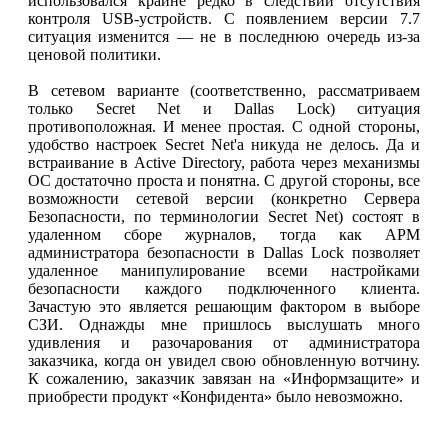
использовался крайне редко в следствии отсутствия
контроля USB-устройств. С появлением версии 7.7
ситуация изменится — не в последнюю очередь из-за
ценовой политики.
В сетевом варианте (соответственно, рассматриваем
только Secret Net и Dallas Lock) ситуация
противоположная. И менее простая. С одной стороны,
удобство настроек Secret Net'а никуда не делось. Да и
встраивание в Active Directory, работа через механизмы
ОС достаточно проста и понятна. С другой стороны, все
возможности сетевой версии (конкретно Сервера
Безопасности, по терминологии Secret Net) состоят в
удаленном сборе журналов, тогда как АРМ
администратора безопасности в Dallas Lock позволяет
удаленное манипулирование всеми настройками
безопасности каждого подключенного клиента.
Зачастую это является решающим фактором в выборе
СЗИ. Однажды мне пришлось выслушать много
удивления и разочарования от администратора
заказчика, когда он увидел свою обновленную вотчину.
К сожалению, заказчик завязан на «Информзащите» и
приобрести продукт «Конфидента» было невозможно.