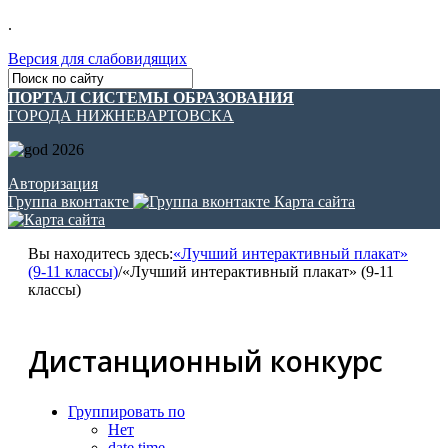
.
Версия для слабовидящих
ПОРТАЛ СИСТЕМЫ ОБРАЗОВАНИЯ
ГОРОДА НИЖНЕВАРТОВСКА
Авторизация
Группа вконтакте
Карта сайта
Вы находитесь здесь:
«Лучший интерактивный плакат»
(9-11 классы)
/
«Лучший интерактивный плакат» (9-11
классы)
Дистанционный конкурс
Группировать по
Нет
date time