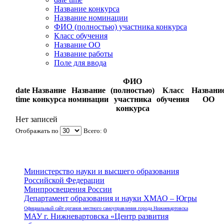
Название конкурса
Название номинации
ФИО (полностью) участника конкурса
Класс обучения
Название ОО
Название работы
Поле для ввода
ФИО
date
Название
Название
(полностью)
Класс
Названи
time
конкурса
номинации
участника
обучения
ОО
конкурса
Нет записей
Отображать по
Всего: 0
Министерство науки и высшего образования
Российской Федерации
Минпросвещения России
Департамент образования и науки ХМАО – Югры
Официальный сайт органов местного самоуправления города Нижневартовска
МАУ г. Нижневартовска «Центр развития