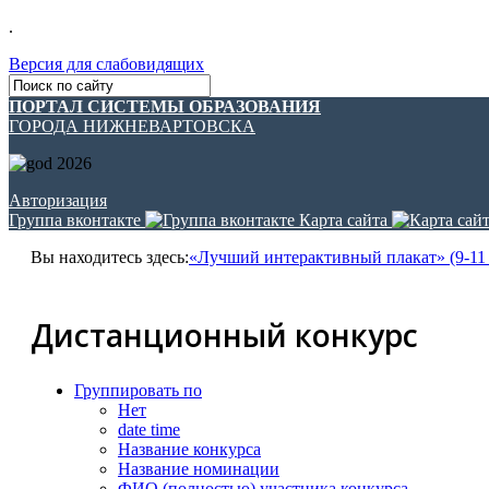
.
Версия для слабовидящих
ПОРТАЛ СИСТЕМЫ ОБРАЗОВАНИЯ
ГОРОДА НИЖНЕВАРТОВСКА
Авторизация
Группа вконтакте
Карта сайта
Вы находитесь здесь:
«Лучший интерактивный плакат» (9-11
Дистанционный конкурс
Группировать по
Нет
date time
Название конкурса
Название номинации
ФИО (полностью) участника конкурса