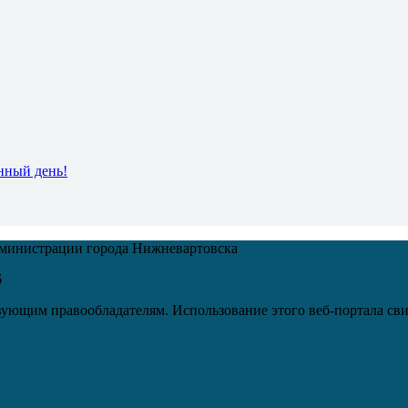
нный день!
дминистрации города Нижневартовска
6
ующим правообладателям. Использование этого веб-портала сви