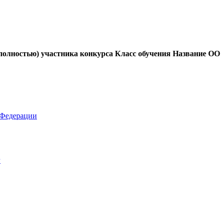
олностью) участника конкурса
Класс обучения
Название ОО
 Федерации
г