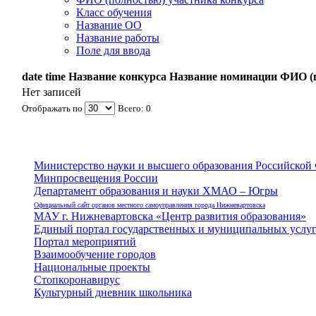
Класс обучения
Название ОО
Название работы
Поле для ввода
date time
Название конкурса
Название номинации
ФИО (п
Нет записей
Отображать по
Всего: 0
Министерство науки и высшего образования Российской
Минпросвещения России
Департамент образования и науки ХМАО – Югры
Официальный сайт органов местного самоуправления города Нижневартовска
МАУ г. Нижневартовска «Центр развития образования»
Единый портал государственных и муниципальных услу
Портал мероприятий
Взаимообучение городов
Национальные проекты
Стопкоронавирус
Культурный дневник школьника