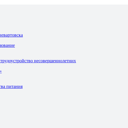
невартовска
зование
 трудоустройство несовершеннолетних
»
тва питания