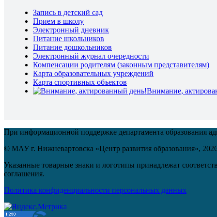
Запись в детский сад
Прием в школу
Электронный дневник
Питание школьников
Питание дошкольников
Электронный журнал очередности
Компенсации родителям (законным представителям)
Карта образовательных учреждений
Карта спортивных объектов
Внимание, актирова
При информационной поддержке департамента образования а
© МАУ г. Нижневартовска «Центр развития образования»,
202
Указанные товарные знаки и логотипы принадлежат соответств
соглашения.
Политика конфиденциальности персональных данных