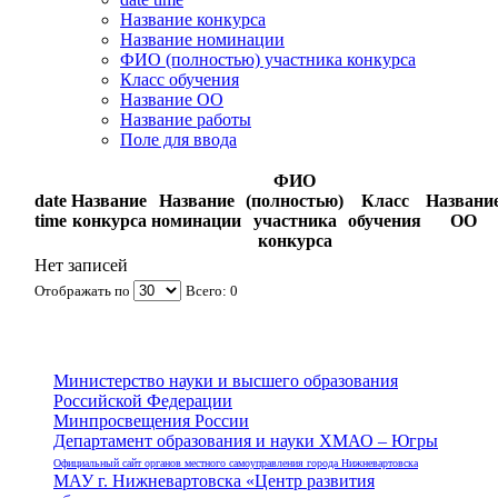
Название конкурса
Название номинации
ФИО (полностью) участника конкурса
Класс обучения
Название ОО
Название работы
Поле для ввода
ФИО
date
Название
Название
(полностью)
Класс
Названи
time
конкурса
номинации
участника
обучения
ОО
конкурса
Нет записей
Отображать по
Всего: 0
Министерство науки и высшего образования
Российской Федерации
Минпросвещения России
Департамент образования и науки ХМАО – Югры
Официальный сайт органов местного самоуправления города Нижневартовска
МАУ г. Нижневартовска «Центр развития