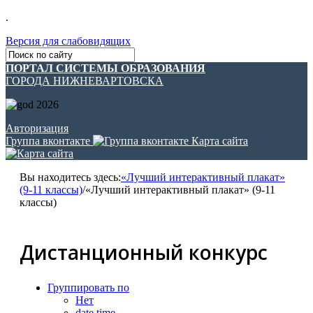
.
Версия для слабовидящих
ПОРТАЛ СИСТЕМЫ ОБРАЗОВАНИЯ
ГОРОДА НИЖНЕВАРТОВСКА
Авторизация
Группа вконтакте
Карта сайта
Вы находитесь здесь:
«Лучший интерактивный плакат»
(9-11 классы)
/
«Лучший интерактивный плакат» (9-11
классы)
Дистанционный конкурс
Группировать по
Нет
date time