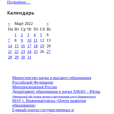
Подробнее ...
Календарь
«
Март 2022
»
Пн
Вт
Ср
Чт
Пт
Сб
Вс
1
2
3
4
5
6
7
8
9
10
11
12
13
14
15
16
17
18
19
20
21
22
23
24
25
26
27
28
29
30
31
Министерство науки и высшего образования
Российской Федерации
Минпросвещения России
Департамент образования и науки ХМАО – Югры
Официальный сайт органов местного самоуправления города Нижневартовска
МАУ г. Нижневартовска «Центр развития
образования»
Единый портал государственных и