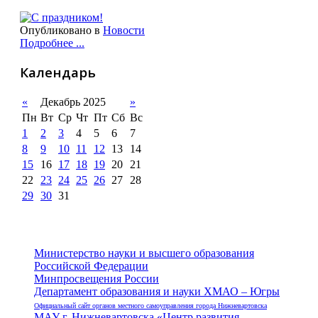
Опубликовано в
Новости
Подробнее ...
Календарь
«
Декабрь 2025
»
Пн
Вт
Ср
Чт
Пт
Сб
Вс
1
2
3
4
5
6
7
8
9
10
11
12
13
14
15
16
17
18
19
20
21
22
23
24
25
26
27
28
29
30
31
Министерство науки и высшего образования
Российской Федерации
Минпросвещения России
Департамент образования и науки ХМАО – Югры
Официальный сайт органов местного самоуправления города Нижневартовска
МАУ г. Нижневартовска «Центр развития