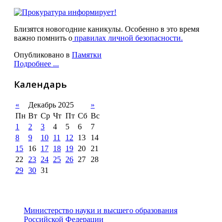
Близятся новогодние каникулы. Особенно в это время
важно помнить о
правилах личной безопасности.
Опубликовано в
Памятки
Подробнее ...
Календарь
«
Декабрь 2025
»
Пн
Вт
Ср
Чт
Пт
Сб
Вс
1
2
3
4
5
6
7
8
9
10
11
12
13
14
15
16
17
18
19
20
21
22
23
24
25
26
27
28
29
30
31
Министерство науки и высшего образования
Российской Федерации