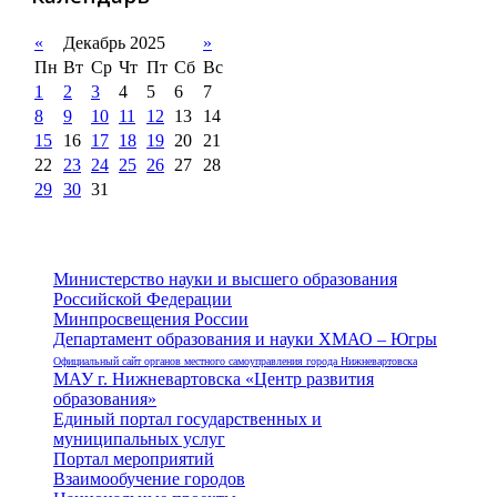
«
Декабрь 2025
»
Пн
Вт
Ср
Чт
Пт
Сб
Вс
1
2
3
4
5
6
7
8
9
10
11
12
13
14
15
16
17
18
19
20
21
22
23
24
25
26
27
28
29
30
31
Министерство науки и высшего образования
Российской Федерации
Минпросвещения России
Департамент образования и науки ХМАО – Югры
Официальный сайт органов местного самоуправления города Нижневартовска
МАУ г. Нижневартовска «Центр развития
образования»
Единый портал государственных и
муниципальных услуг
Портал мероприятий
Взаимообучение городов